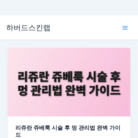
콘
하버드스킨랩
텐
Mai
츠
로
Men
건
너
뛰
기
리쥬란 쥬베룩 시술 후 멍 관리법 완벽 가이
드