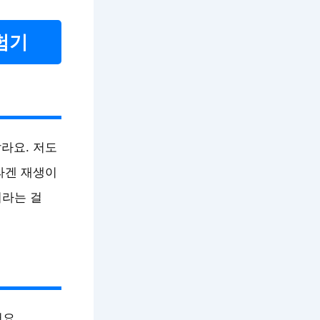
험기
라요. 저도
라겐 재생이
이라는 걸
요.