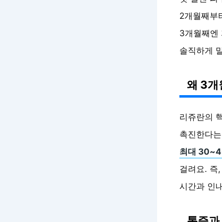
2개월째부터
3개월째엔
솔직하게 말
왜 3개
리쥬란의 핵심
촉진한다는 
최대 30~
걸려요. 즉
시간과 인내
통증과 