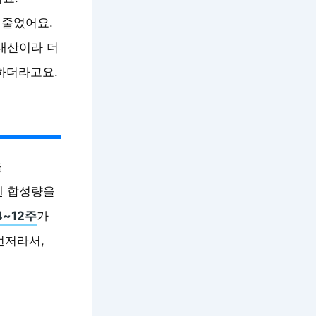
 줄었어요.
내산이라 더
하더라고요.
을
겐 합성량을
4~12주
가
먼저라서,