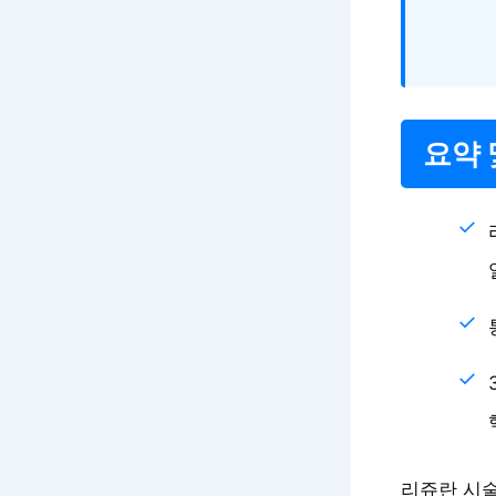
요약 
리쥬란 시술