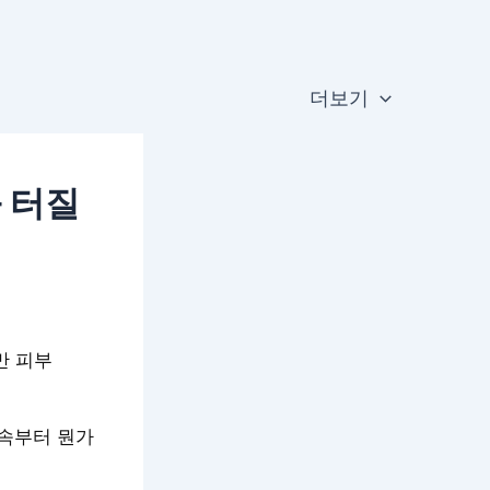
더보기
과 터질
만 피부
 속부터 뭔가