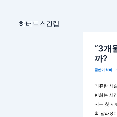
콘
하버드스킨랩
텐
츠
로
“3개
건
너
까?
뛰
기
글쓴이
하바드
리쥬란 시술
변화는 시간
저는 첫 시
확 달라졌다