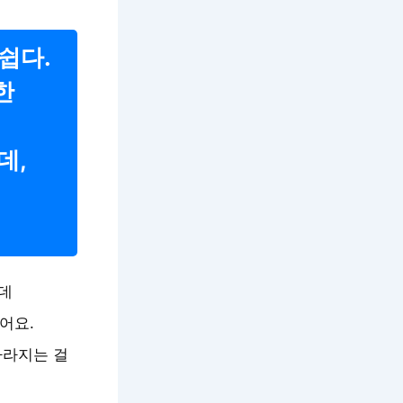
쉽다.
한
데,
는데
어요.
사라지는 걸