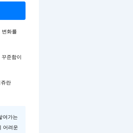
 변화를
 꾸준함이
리쥬란
쌓여가는
이 어려운