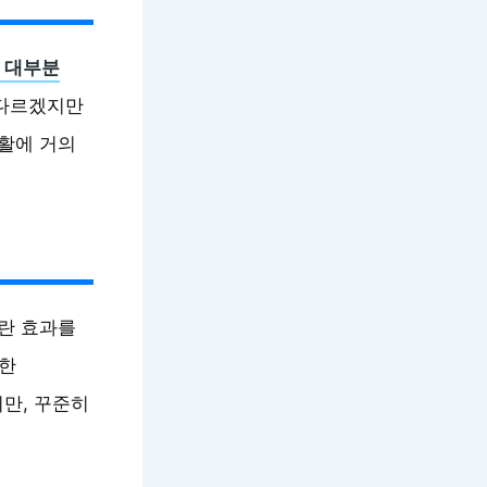
로 대부분
 다르겠지만
생활에 거의
쥬란 효과를
도한
만, 꾸준히