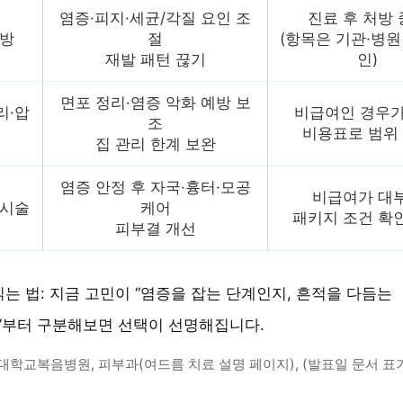
염증·피지·세균/각질 요인 조
진료 후 처방
처방
절
(항목은 기관·병원
재발 패턴 끊기
인)
면포 정리·염증 악화 예방 보
리·압
비급여인 경우가
조
비용표로 범위
집 관리 한계 보완
염증 안정 후 자국·흉터·모공
비급여가 대
·시술
케어
패키지 조건 확
피부결 개선
읽는 법: 지금 고민이 “염증을 잡는 단계인지, 흔적을 다듬는
”부터 구분해보면 선택이 선명해집니다.
대학교복음병원, 피부과(여드름 치료 설명 페이지), (발표일 문서 표