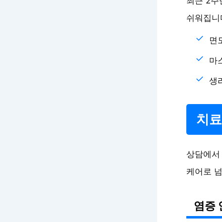
최근 2주
쉬워집니
면
마스
생리
치료
상담에서 
케어로 넘
염증 