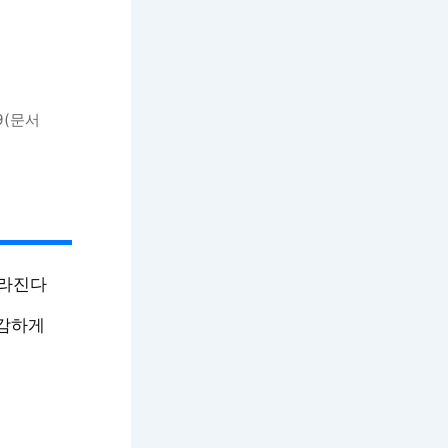
9(문서
드라진다
민감하게