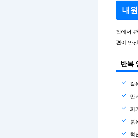
내원
집에서 관
편
이 안
반복 
같
만
피
붉
턱