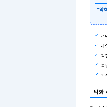
“악화
정면
세
각질
복
피부
악화 