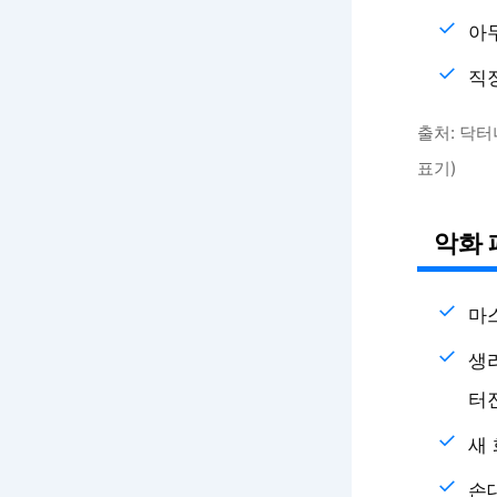
아
직
출처: 닥터
표기)
악화 
마
생
터
새
손