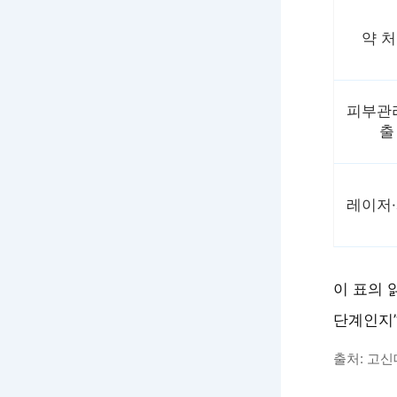
약 
피부관
출
레이저
이 표의 
단계인지
출처: 고신