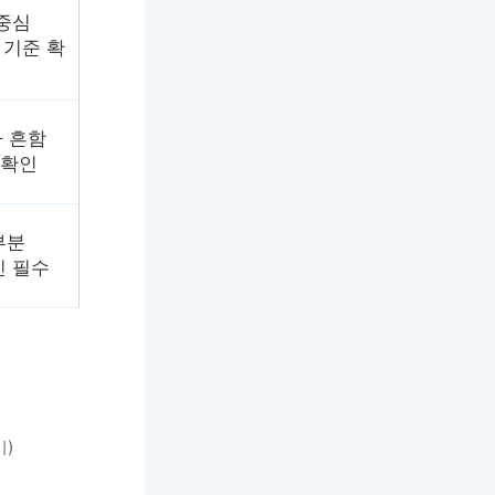
 중심
 기준 확
 흔함
 확인
부분
인 필수
기)