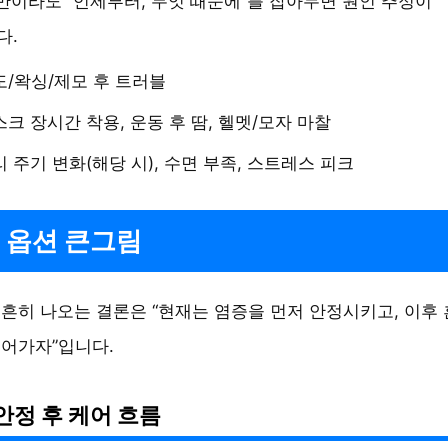
만이라도 “언제부터, 무엇 때문에”를 잡아두면 원인 추정이
다.
도/왁싱/제모 후 트러블
크 장시간 착용, 운동 후 땀, 헬멧/모자 마찰
 주기 변화(해당 시), 수면 부족, 스트레스 피크
 옵션 큰그림
흔히 나오는 결론은 “현재는 염증을 먼저 안정시키고, 이후
어가자”입니다.
안정 후 케어 흐름