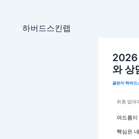
콘
하버드스킨랩
텐
츠
로
202
건
너
와 상
뛰
기
글쓴이
하바드
최종 업데이트
여드름이 
핵심은 내