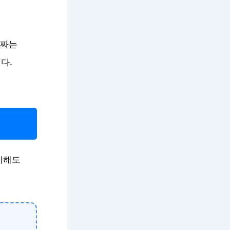
“짜는
다.
리해도