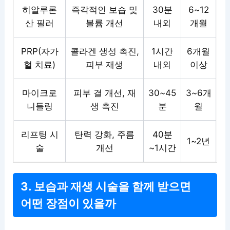
히알루론
즉각적인 보습 및
30분
6~12
산 필러
볼륨 개선
내외
개월
PRP(자가
콜라겐 생성 촉진,
1시간
6개월
혈 치료)
피부 재생
내외
이상
마이크로
피부 결 개선, 재
30~45
3~6개
니들링
생 촉진
분
월
리프팅 시
탄력 강화, 주름
40분
1~2년
술
개선
~1시간
3. 보습과 재생 시술을 함께 받으면
어떤 장점이 있을까