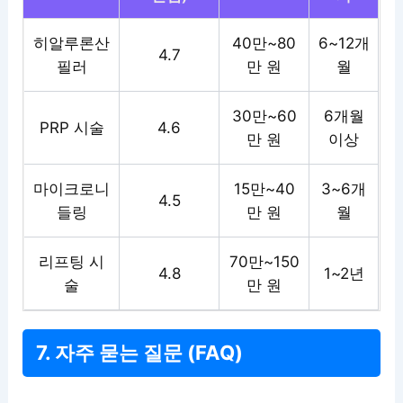
히알루론산
40만~80
6~12개
4.7
필러
만 원
월
30만~60
6개월
PRP 시술
4.6
만 원
이상
마이크로니
15만~40
3~6개
4.5
들링
만 원
월
리프팅 시
70만~150
4.8
1~2년
술
만 원
7. 자주 묻는 질문 (FAQ)