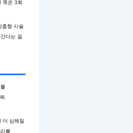
 쪽은 3회
맞춤형 시술
라간다는 걸
기를
진짜
 더 심해질
관리를