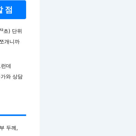
 점
²초) 단위
 쪼개니까
그런데
문가와 상담
부 두께,