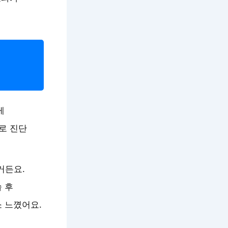
게
로 진단
거든요.
 후
 느꼈어요.