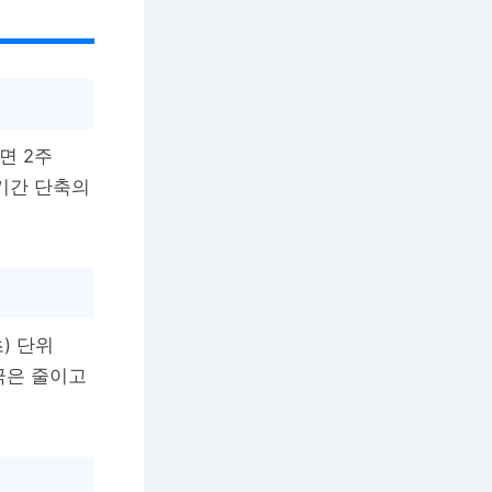
면 2주
 기간 단축의
) 단위
극은 줄이고