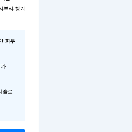
부랴부랴 챙겨
지만
피부
리가
시술
로