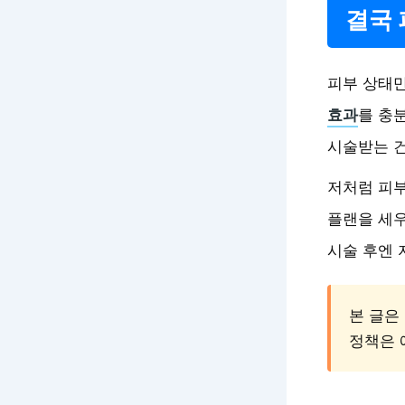
결국 
피부 상태
효과
를 충
시술받는 건
저처럼 피부
플랜을 세우
시술 후엔 
본 글은
정책은 