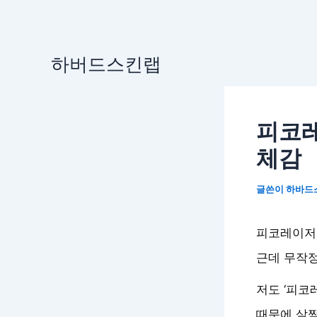
콘
하버드스킨랩
텐
츠
로
피코레
건
너
체감
뛰
기
글쓴이
하바드
피코레이저는
근데 무작정
저도 ‘피코
때문에 살짝