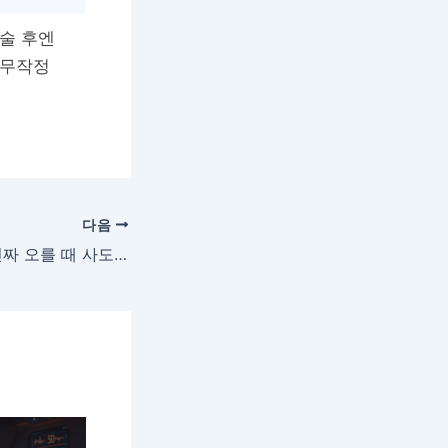
시술 후엔
 무작정
다음
스킨보톡스 가격 진짜 오를 때 사도 괜찮을까