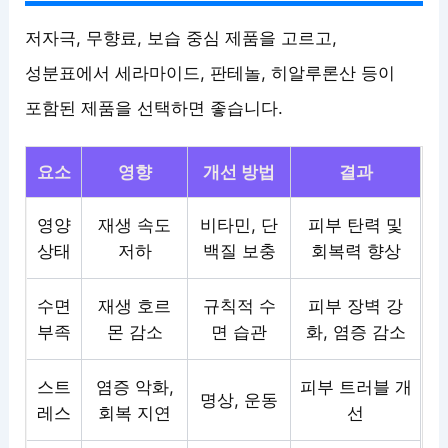
저자극, 무향료, 보습 중심 제품을 고르고,
성분표에서 세라마이드, 판테놀, 히알루론산 등이
포함된 제품을 선택하면 좋습니다.
요소
영향
개선 방법
결과
영양
재생 속도
비타민, 단
피부 탄력 및
상태
저하
백질 보충
회복력 향상
수면
재생 호르
규칙적 수
피부 장벽 강
부족
몬 감소
면 습관
화, 염증 감소
스트
염증 악화,
피부 트러블 개
명상, 운동
레스
회복 지연
선