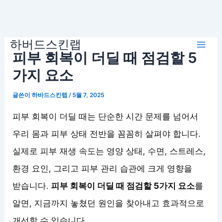
콘
하버드스킨랩
텐
Mai
피부 회복이 더딜 때 점검할 5
츠
로
가지 요소
Men
건
글쓴이
하바드스킨랩
/
5월 7, 2025
너
뛰
피부 회복이 더딜 때는 단순한 시간 문제를 넘어서
기
우리 몸과 피부 상태 전반을 꼼꼼히 살펴야 합니다.
실제로 피부 재생 속도는 영양 상태, 수면, 스트레스,
환경 요인, 그리고 피부 관리 습관에 크게 영향을
받습니다.
피부 회복이 더딜 때 점검할 5가지 요소
를
알면, 지금까지 놓쳤던 원인을 찾아내고 효과적으로
개선할 수 있습니다.