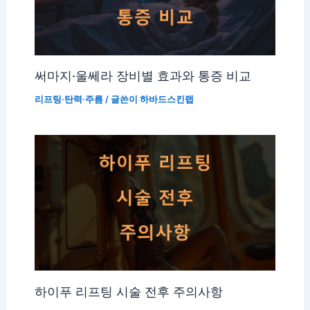
써마지·울쎄라 장비별 효과와 통증 비교
리프팅·탄력·주름
/ 글쓴이
하바드스킨랩
하이푸 리프팅 시술 전후 주의사항