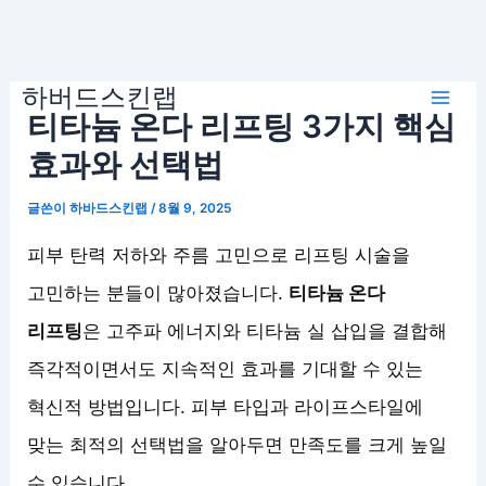
콘
하버드스킨랩
텐
Mai
티타늄 온다 리프팅 3가지 핵심
츠
로
효과와 선택법
Men
건
글쓴이
하바드스킨랩
/
8월 9, 2025
너
뛰
피부 탄력 저하와 주름 고민으로 리프팅 시술을
기
고민하는 분들이 많아졌습니다.
티타늄 온다
리프팅
은 고주파 에너지와 티타늄 실 삽입을 결합해
즉각적이면서도 지속적인 효과를 기대할 수 있는
혁신적 방법입니다. 피부 타입과 라이프스타일에
맞는 최적의 선택법을 알아두면 만족도를 크게 높일
수 있습니다.