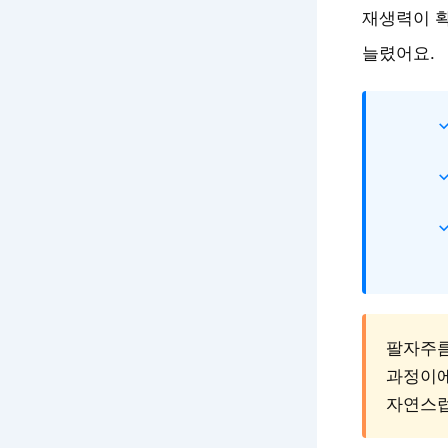
재생력이 확
늘렸어요.
팔자주름
과정이에
자연스럽