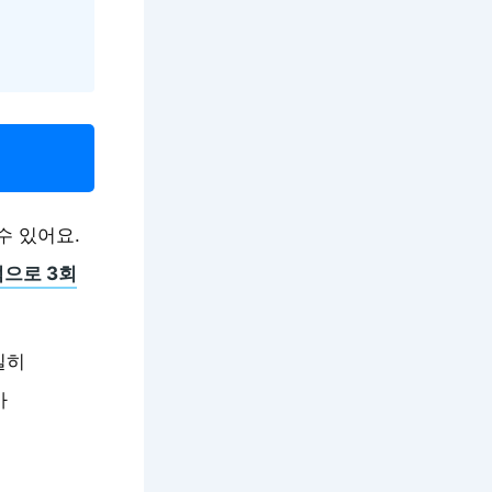
수 있어요.
으로 3회
실히
가