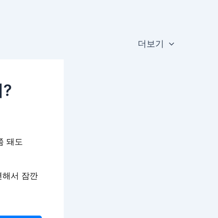
더보기
?
쯤 돼도
변해서 잠깐