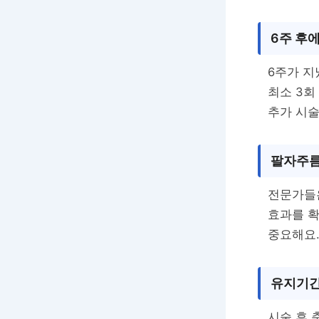
6주 후
6주가 지
최소 3회
추가 시술
팔자주름
전문가들은
효과를 확
중요해요
유지기간
시술 후 