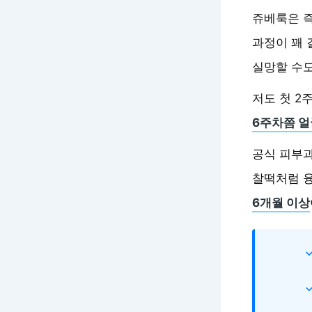
쥬베룩은 
과정이 꽤 
실망할 수도
저도 첫 2
6주차쯤 얼
공식 피부과
찰떡처럼 
6개월 이상