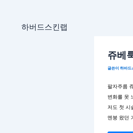
콘
하버드스킨랩
텐
츠
로
쥬베룩
건
너
글쓴이
하바드
뛰
기
팔자주름 쥬
변화를 못 
저도 첫 시
멘붕 왔던 