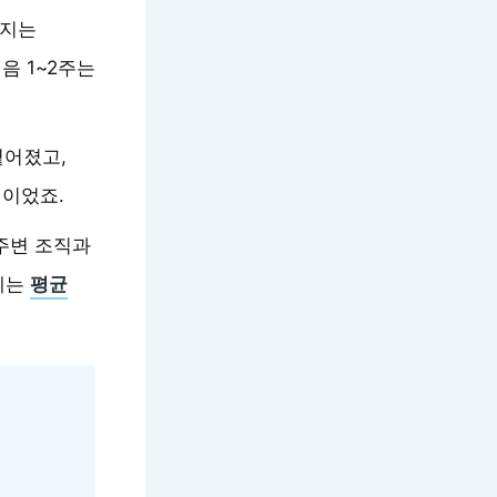
러지는
음 1~2주는
옅어졌고,
험이었죠.
주변 조직과
체는
평균