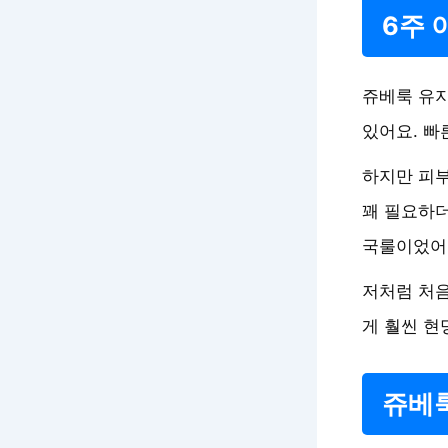
6주 
쥬베룩 유지
있어요. 빠
하지만 피부
꽤 필요하
국룰이었어
저처럼 처음
게 훨씬 현
쥬베룩