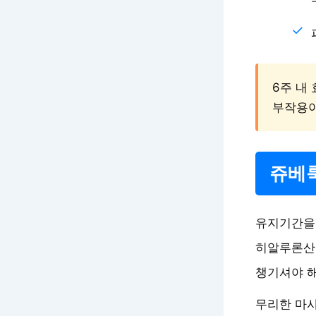
6주 내
부작용이
쥬베
유지기간을 
히알루론산
챙기셔야 해
무리한 마사