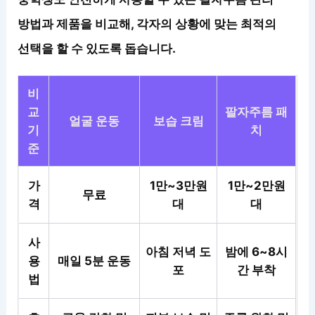
방법과 제품을 비교해, 각자의 상황에 맞는 최적의
선택을 할 수 있도록 돕습니다.
비
교
팔자주름 패
얼굴 운동
보습 크림
기
치
준
가
1만~3만원
1만~2만원
무료
격
대
대
사
아침 저녁 도
밤에 6~8시
용
매일 5분 운동
포
간 부착
법