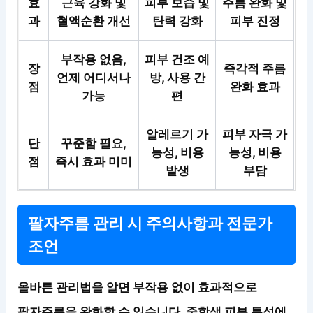
효
근육 강화 및
피부 보습 및
주름 완화 및
과
혈액순환 개선
탄력 강화
피부 진정
부작용 없음,
피부 건조 예
장
즉각적 주름
언제 어디서나
방, 사용 간
점
완화 효과
가능
편
알레르기 가
피부 자극 가
단
꾸준함 필요,
능성, 비용
능성, 비용
점
즉시 효과 미미
발생
부담
팔자주름 관리 시 주의사항과 전문가
조언
올바른 관리법을 알면 부작용 없이 효과적으로
팔자주름을 완화할 수 있습니다. 중학생 피부 특성에