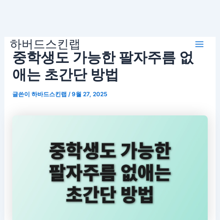
콘
하버드스킨랩
텐
Mai
중학생도 가능한 팔자주름 없
츠
로
애는 초간단 방법
Men
건
글쓴이
하바드스킨랩
/
9월 27, 2025
너
뛰
기