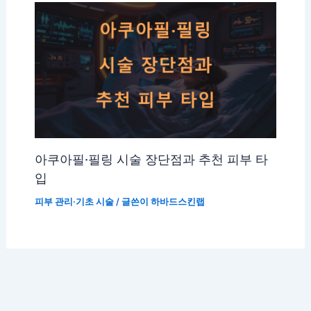
아쿠아필·필링 시술 장단점과 추천 피부 타
입
피부 관리·기초 시술
/ 글쓴이
하바드스킨랩