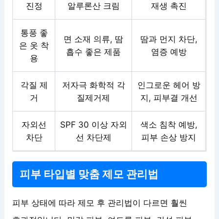
진정
알루론산 크림
재생 촉진
통풍 좋
면 소재 의류, 땀
땀과 먼지 차단,
은 옷 착
흡수 좋은 제품
염증 예방
용
각질 제
저자극 화학적 각
인그로운 헤어 방
거
질제거제
지, 피부결 개선
자외선
SPF 30 이상 자외
색소 침착 예방,
차단
선 차단제
피부 손상 방지
피부 타입별 맞춤 제모 관리법
피부 상태에 따라 제모 후 관리법이 다르면 훨씬