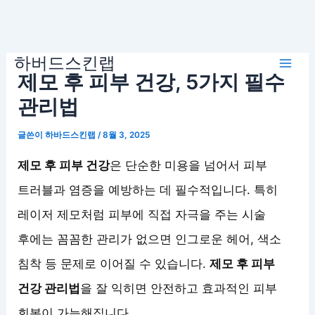
콘
하버드스킨랩
텐
Mai
제모 후 피부 건강, 5가지 필수
츠
로
관리법
Men
건
글쓴이
하바드스킨랩
/
8월 3, 2025
너
뛰
제모 후 피부 건강
은 단순한 미용을 넘어서 피부
기
트러블과 염증을 예방하는 데 필수적입니다. 특히
레이저 제모처럼 피부에 직접 자극을 주는 시술
후에는 꼼꼼한 관리가 없으면 인그로운 헤어, 색소
침착 등 문제로 이어질 수 있습니다.
제모 후 피부
건강 관리법
을 잘 익히면 안전하고 효과적인 피부
회복이 가능해집니다.