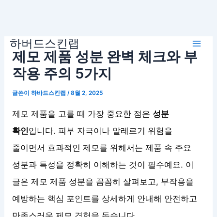
콘
하버드스킨랩
텐
Mai
제모 제품 성분 완벽 체크와 부
츠
로
작용 주의 5가지
Men
건
글쓴이
하바드스킨랩
/
8월 2, 2025
너
뛰
제모 제품을 고를 때 가장 중요한 점은
성분
기
확인
입니다. 피부 자극이나 알레르기 위험을
줄이면서 효과적인 제모를 위해서는 제품 속 주요
성분과 특성을 정확히 이해하는 것이 필수예요. 이
글은 제모 제품 성분을 꼼꼼히 살펴보고, 부작용을
예방하는 핵심 포인트를 상세하게 안내해 안전하고
만족스러운 제모 경험을 돕습니다.