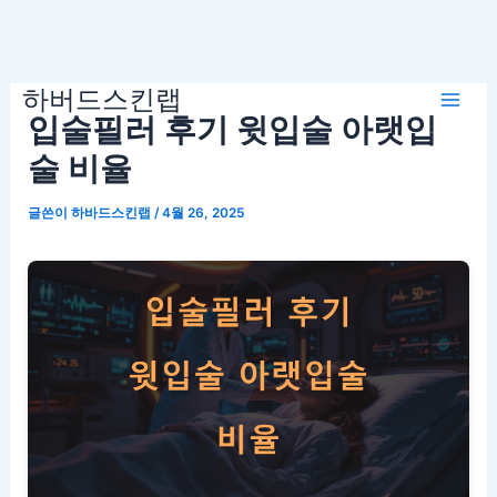
콘
하버드스킨랩
텐
Mai
입술필러 후기 윗입술 아랫입
츠
로
술 비율
Men
건
글쓴이
하바드스킨랩
/
4월 26, 2025
너
뛰
기