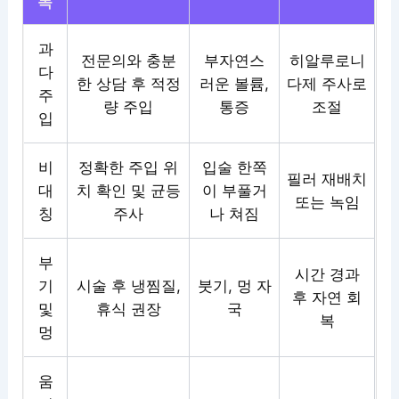
목
과
전문의와 충분
부자연스
히알루로니
다
한 상담 후 적정
러운 볼륨,
다제 주사로
주
량 주입
통증
조절
입
비
정확한 주입 위
입술 한쪽
필러 재배치
대
치 확인 및 균등
이 부풀거
또는 녹임
칭
주사
나 쳐짐
부
시간 경과
기
시술 후 냉찜질,
붓기, 멍 자
후 자연 회
및
휴식 권장
국
복
멍
움