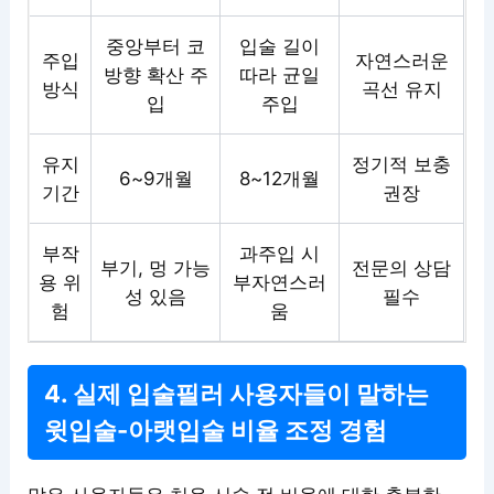
중앙부터 코
입술 길이
주입
자연스러운
방향 확산 주
따라 균일
방식
곡선 유지
입
주입
유지
정기적 보충
6~9개월
8~12개월
기간
권장
부작
과주입 시
부기, 멍 가능
전문의 상담
용 위
부자연스러
성 있음
필수
험
움
4. 실제 입술필러 사용자들이 말하는
윗입술-아랫입술 비율 조정 경험