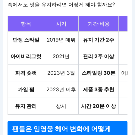
속에서도 멋을 유지하려면 어떻게 해야 할까요?
항목
시기
기간·비용
단정 스타일
2019년 데뷔
유지 기간 2주
잦
아이비리그컷
2021년
관리 2주 이상
제
파격 숏컷
2023년 3월
스타일링 30분
어르신
가일 펌
2023년 이후
제품 3종 추천
정
유지 관리
상시
시간 20분 이상
꾸
팬들은 임영웅 헤어 변화에 어떻게