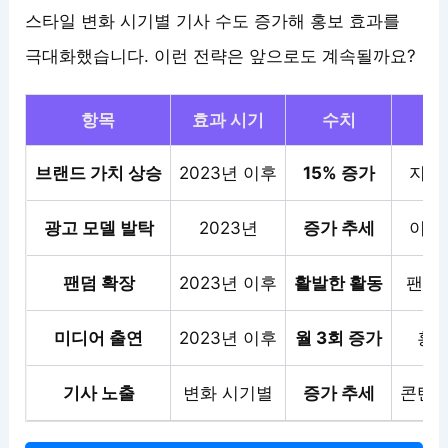
스타일 변화 시기별 기사 수도 증가해 홍보 효과를
극대화했습니다. 이런 전략은 앞으로도 계속될까요?
항목
효과 시기
수치
브랜드 가치 상승
2023년 이후
15% 증가
지속
광고 모델 발탁
2023년
증가 추세
이미
팬덤 확장
2023년 이후
활발한 활동
팬 소
미디어 출연
2023년 이후
월 3회 증가
홍보
기사 노출
변화 시기별
증가 추세
콘텐츠