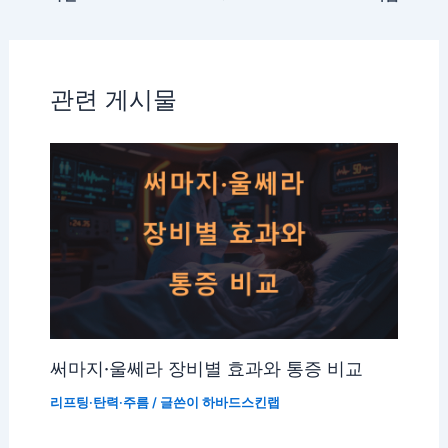
관련 게시물
써마지·울쎄라 장비별 효과와 통증 비교
리프팅·탄력·주름
/ 글쓴이
하바드스킨랩