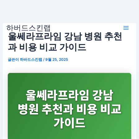
콘
하버드스킨랩
텐
Mai
울쎄라프라임 강남 병원 추천
츠
로
과 비용 비교 가이드
Men
건
글쓴이
하바드스킨랩
/
9월 25, 2025
너
뛰
기