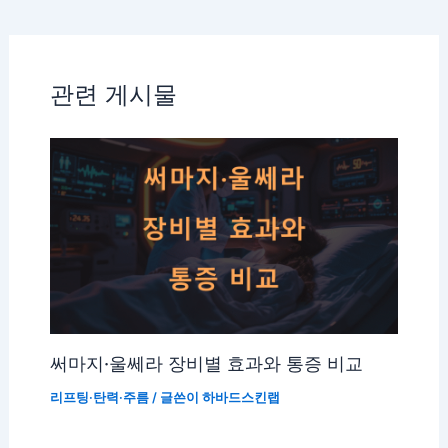
관련 게시물
써마지·울쎄라 장비별 효과와 통증 비교
리프팅·탄력·주름
/ 글쓴이
하바드스킨랩