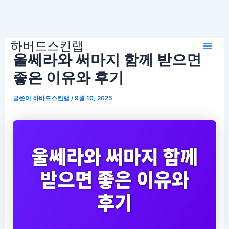
콘
하버드스킨랩
텐
Mai
울쎄라와 써마지 함께 받으면
츠
로
좋은 이유와 후기
Men
건
글쓴이
하바드스킨랩
/
9월 10, 2025
너
뛰
기