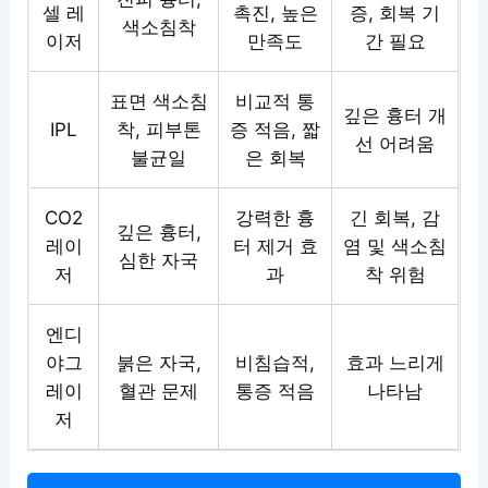
셀 레
촉진, 높은
증, 회복 기
색소침착
이저
만족도
간 필요
표면 색소침
비교적 통
깊은 흉터 개
IPL
착, 피부톤
증 적음, 짧
선 어려움
불균일
은 회복
CO2
강력한 흉
긴 회복, 감
깊은 흉터,
레이
터 제거 효
염 및 색소침
심한 자국
저
과
착 위험
엔디
야그
붉은 자국,
비침습적,
효과 느리게
레이
혈관 문제
통증 적음
나타남
저