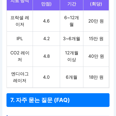
치료 방식
만점)
기간
(회당)
프락셀 레
6~12개
4.6
20만 원
이저
월
IPL
4.2
3~6개월
15만 원
CO2 레이
12개월
4.8
40만 원
저
이상
엔디야그
4.0
6개월
18만 원
레이저
7. 자주 묻는 질문 (FAQ)