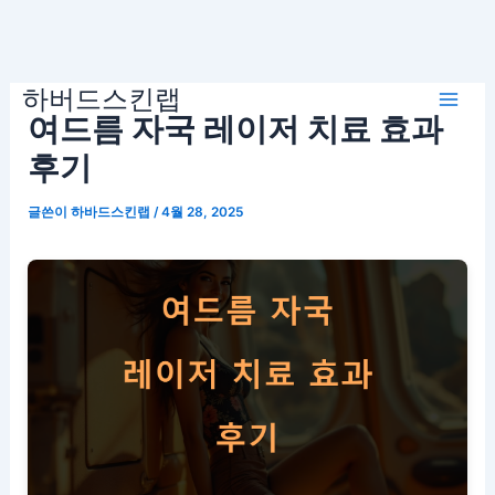
콘
하버드스킨랩
텐
Mai
여드름 자국 레이저 치료 효과
츠
로
후기
Men
건
글쓴이
하바드스킨랩
/
4월 28, 2025
너
뛰
기