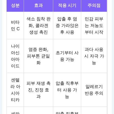
성분
효과
적용 시기
주의점
색소 침착 완
압출 후 염
민감 피부
비타
화, 콜라겐
증 가라앉은
는 저농도
민 C
생성 촉진
후 사용
부터 시작
나이
염증 완화,
과다 사용
아신
초기부터 사
피부톤 균일
시 자극 가
아마
용 가능
화
능
이드
센텔
피부 재생 촉
압출 직후부
라 아
알레르기
진, 진정 효
터 사용 가
시아
반응 주의
과
능
티카
세라
압출 직후부