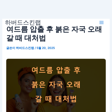
콘
하버드스킨랩
텐
Mai
여드름 압출 후 붉은 자국 오래
츠
로
갈 때 대처법
Men
건
글쓴이
하바드스킨랩
/
5월 20, 2025
너
뛰
기