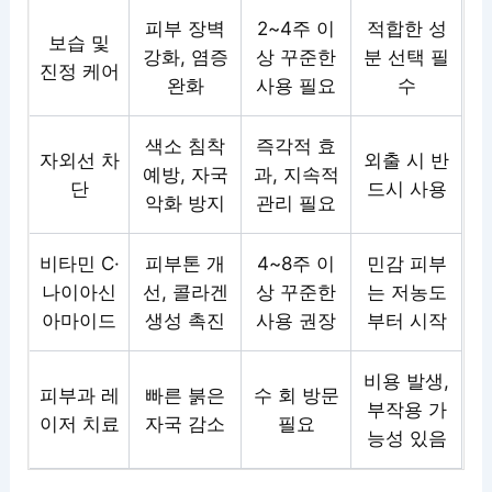
피부 장벽
2~4주 이
적합한 성
보습 및
강화, 염증
상 꾸준한
분 선택 필
진정 케어
완화
사용 필요
수
색소 침착
즉각적 효
자외선 차
외출 시 반
예방, 자국
과, 지속적
단
드시 사용
악화 방지
관리 필요
비타민 C·
피부톤 개
4~8주 이
민감 피부
나이아신
선, 콜라겐
상 꾸준한
는 저농도
아마이드
생성 촉진
사용 권장
부터 시작
비용 발생,
피부과 레
빠른 붉은
수 회 방문
부작용 가
이저 치료
자국 감소
필요
능성 있음