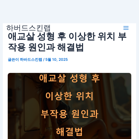
콘
하버드스킨랩
텐
Mai
애교살 성형 후 이상한 위치 부
츠
로
작용 원인과 해결법
Men
건
글쓴이
하바드스킨랩
/
5월 10, 2025
너
뛰
기