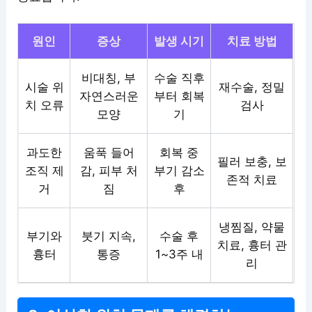
원인
증상
발생 시기
치료 방법
비대칭, 부
수술 직후
시술 위
재수술, 정밀
자연스러운
부터 회복
치 오류
검사
모양
기
과도한
움푹 들어
회복 중
필러 보충, 보
조직 제
감, 피부 처
부기 감소
존적 치료
거
짐
후
냉찜질, 약물
부기와
붓기 지속,
수술 후
치료, 흉터 관
흉터
통증
1~3주 내
리