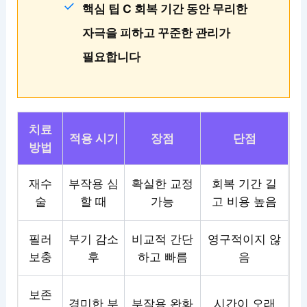
핵심 팁 C 회복 기간 동안 무리한
자극을 피하고 꾸준한 관리가
필요합니다
치료
적용 시기
장점
단점
방법
재수
부작용 심
확실한 교정
회복 기간 길
술
할 때
가능
고 비용 높음
필러
부기 감소
비교적 간단
영구적이지 않
보충
후
하고 빠름
음
보존
경미한 부
부작용 완화
시간이 오래