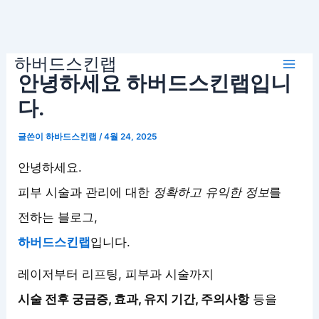
콘
하버드스킨랩
텐
Mai
안녕하세요 하버드스킨랩입니
츠
로
다.
Men
건
글쓴이
하바드스킨랩
/
4월 24, 2025
너
뛰
안녕하세요.
기
피부 시술과 관리에 대한
정확하고 유익한 정보
를
전하는 블로그,
하버드스킨랩
입니다.
레이저부터 리프팅, 피부과 시술까지
시술 전후 궁금증, 효과, 유지 기간, 주의사항
등을