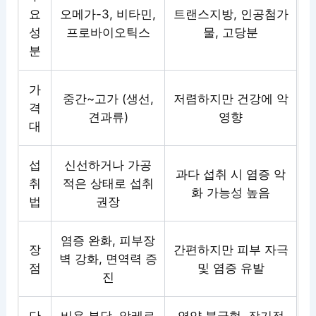
요
오메가-3, 비타민,
트랜스지방, 인공첨가
성
프로바이오틱스
물, 고당분
분
가
중간~고가 (생선,
저렴하지만 건강에 악
격
견과류)
영향
대
섭
신선하거나 가공
과다 섭취 시 염증 악
취
적은 상태로 섭취
화 가능성 높음
법
권장
염증 완화, 피부장
장
간편하지만 피부 자극
벽 강화, 면역력 증
점
및 염증 유발
진