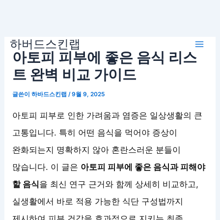
콘
하버드스킨랩
텐
Mai
아토피 피부에 좋은 음식 리스
츠
로
트 완벽 비교 가이드
Men
건
글쓴이
하바드스킨랩
/
9월 9, 2025
너
뛰
아토피 피부로 인한 가려움과 염증은 일상생활의 큰
기
고통입니다. 특히 어떤 음식을 먹어야 증상이
완화되는지 명확하지 않아 혼란스러운 분들이
많습니다. 이 글은
아토피 피부에 좋은 음식과 피해야
할 음식
을 최신 연구 근거와 함께 상세히 비교하고,
실생활에서 바로 적용 가능한 식단 구성법까지
제시하여 피부 건강을 효과적으로 지키는 최종