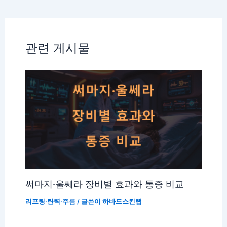
관련 게시물
써마지·울쎄라 장비별 효과와 통증 비교
리프팅·탄력·주름
/ 글쓴이
하바드스킨랩