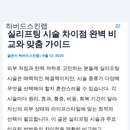
콘
하버드스킨랩
텐
Mai
실리프팅 시술 차이점 완벽 비
츠
로
교와 맞춤 가이드
Men
건
글쓴이
하바드스킨랩
/
9월 13, 2025
너
뛰
피부 처짐과 탄력 저하로 고민하는 분들께 실리프팅
기
시술은 매력적인 해결책이지만, 시술 종류가 다양해
무엇을 선택해야 할지 혼란스러울 수 있습니다. 각
시술마다 원리, 효과, 통증, 비용, 회복 기간이 달라
자신의 피부 상태와 라이프스타일에 맞는 최적의
선택이 필요합니다. 이 글은 실리프팅 시술과 주요
리프팅 방법들의 차이점을 명확히 비교하고,