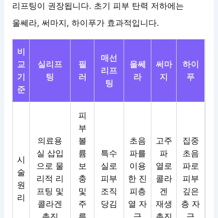
리프팅이 권장됩니다. 초기 피부 탄력 저하에는
울쎄라, 써마지, 하이푸가 효과적입니다.
비
매선
교
실리프
필
울쎄
써마
하이
리프
기
팅
러
라
지
푸
팅
준
피
부
의료용
볼
초음
고주
집중
실 삽입
륨
특수
파를
파
초음
시
으로 물
보
실로
이용
열로
파로
술
리적 리
충
피부
한 진
콜라
피부
원
프팅 및
및
조직
피층
겐
깊은
리
콜라겐
주
당김
열 자
재생
층 자
촉진
름
극
촉진
극