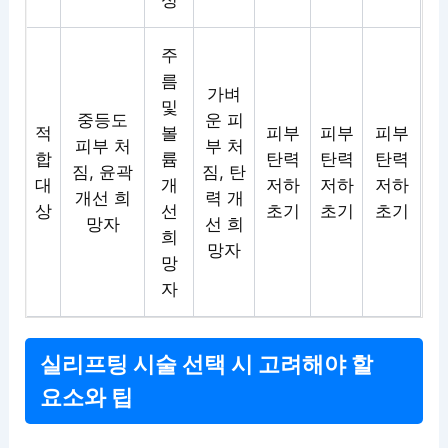
성
주
름
가벼
및
중등도
운 피
적
볼
피부
피부
피부
피부 처
부 처
합
륨
탄력
탄력
탄력
짐, 윤곽
짐, 탄
대
개
저하
저하
저하
개선 희
력 개
상
선
초기
초기
초기
망자
선 희
희
망자
망
자
실리프팅 시술 선택 시 고려해야 할
요소와 팁