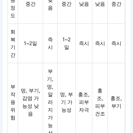
증
낮
중간
중간
낮음
낮음
중간
정
음
도
회
복
즉
1~2
1~2일
즉시
즉시
즉시
기
시
일
간
부
기,
부
멍,
멍, 부기,
홍
작
알
멍, 부
홍조,
감염 가
조,
홍조,
용
러
기 가
피부
능성 낮
피부
부기
위
지
능성
자극
음
건조
험
가
능