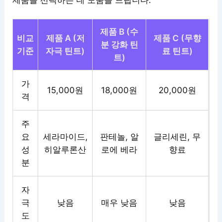
제품을 선택하는 데 도움을 드립니다.
제품 B (수
비교
제품 A (저
제품 C (무향
분 강화 틴
기준
자극 틴트)
료 틴트)
트)
가
15,000원
18,000원
20,000원
격
주
요
세라마이드,
판테놀, 알
글리세린, 무
성
히알루론산
로에 베라
향료
분
자
극
낮음
매우 낮음
낮음
도