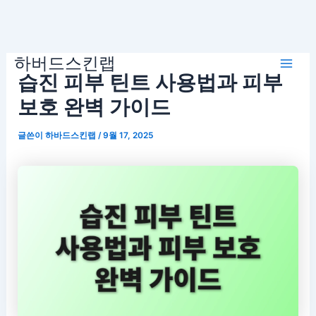
콘
하버드스킨랩
텐
Mai
습진 피부 틴트 사용법과 피부
츠
로
보호 완벽 가이드
Men
건
글쓴이
하바드스킨랩
/
9월 17, 2025
너
뛰
기