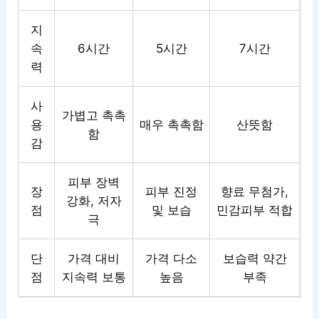
지
속
6시간
5시간
7시간
력
사
가볍고 촉촉
용
매우 촉촉함
산뜻함
함
감
피부 장벽
장
피부 진정
향료 무첨가,
강화, 저자
점
및 보습
민감피부 적합
극
단
가격 대비
가격 다소
보습력 약간
점
지속력 보통
높음
부족