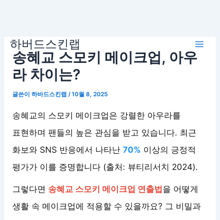
콘
하버드스킨랩
텐
Mai
송혜교 스모키 메이크업, 아우
츠
로
라 차이는?
Men
건
글쓴이
하바드스킨랩
/
10월 8, 2025
너
뛰
송혜교의 스모키 메이크업은 강렬한 아우라를
기
표현하며 팬들의 높은 관심을 받고 있습니다. 최근
화보와 SNS 반응에서 나타난
70%
이상의 긍정적
평가가 이를 증명합니다 (출처: 뷰티리서치 2024).
그렇다면
송혜교 스모키 메이크업 연출법
을 어떻게
생활 속 메이크업에 적용할 수 있을까요? 그 비밀과