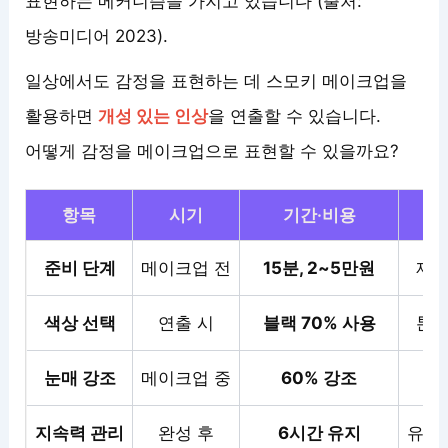
표현하는 메커니즘을 가지고 있습니다 (출처:
방송미디어 2023).
일상에서도 감정을 표현하는 데 스모키 메이크업을
활용하면
개성 있는 인상
을 연출할 수 있습니다.
어떻게 감정을 메이크업으로 표현할 수 있을까요?
항목
시기
기간·비용
준비 단계
메이크업 전
15분, 2~5만원
제품
색상 선택
연출 시
블랙 70% 사용
톤에
눈매 강조
메이크업 중
60% 강조
과
지속력 관리
완성 후
6시간 유지
유분