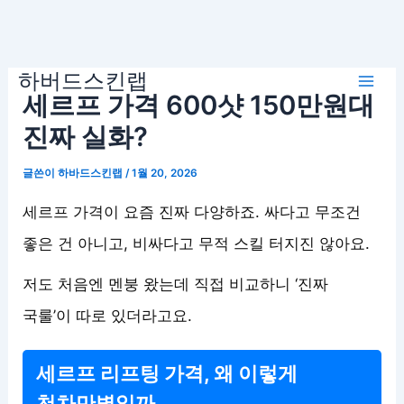
콘
하버드스킨랩
텐
Mai
세르프 가격 600샷 150만원대
츠
로
진짜 실화?
Men
건
글쓴이
하바드스킨랩
/
1월 20, 2026
너
뛰
세르프 가격이 요즘 진짜 다양하죠. 싸다고 무조건
기
좋은 건 아니고, 비싸다고 무적 스킬 터지진 않아요.
저도 처음엔 멘붕 왔는데 직접 비교하니 ‘진짜
국룰’이 따로 있더라고요.
세르프 리프팅 가격, 왜 이렇게
천차만별일까