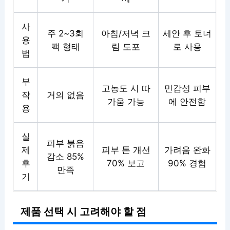
사
주 2~3회
아침/저녁 크
세안 후 토너
용
팩 형태
림 도포
로 사용
법
부
고농도 시 따
민감성 피부
작
거의 없음
가움 가능
에 안전함
용
실
피부 붉음
제
피부 톤 개선
가려움 완화
감소 85%
후
70% 보고
90% 경험
만족
기
제품 선택 시 고려해야 할 점