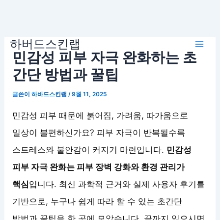
콘
하버드스킨랩
텐
Mai
민감성 피부 자극 완화하는 초
츠
로
간단 방법과 꿀팁
Men
건
글쓴이
하바드스킨랩
/
9월 11, 2025
너
뛰
민감성 피부 때문에 붉어짐, 가려움, 따가움으로
기
일상이 불편하신가요? 피부 자극이 반복될수록
스트레스와 불안감이 커지기 마련입니다.
민감성
피부 자극 완화는 피부 장벽 강화와 환경 관리가
핵심
입니다. 최신 과학적 근거와 실제 사용자 후기를
기반으로, 누구나 쉽게 따라 할 수 있는 초간단
방법과 꿀팁을 한 곳에 모았습니다. 끝까지 읽으시면