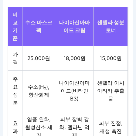
비
교
수소 마스크
나이아신아마
센텔라 성분
기
팩
이드 크림
토너
준
가
25,000원
18,000원
15,000원
격
주
나이아신아마
센텔라 아시
요
수소(H₂),
이드(비타민
아티카 추출
성
항산화제
B3)
물
분
염증 완화,
피부 장벽 강
효
피부 진정,
활성산소 제
화, 멜라닌 억
과
재생 촉진
거
제