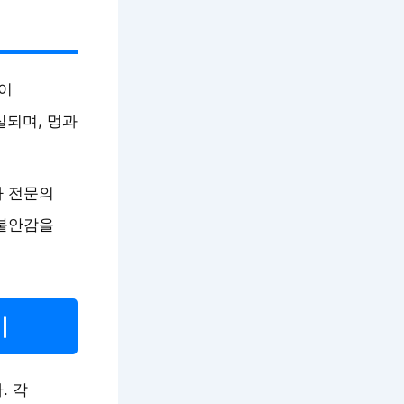
상이
실되며, 멍과
라 전문의
 불안감을
기
. 각