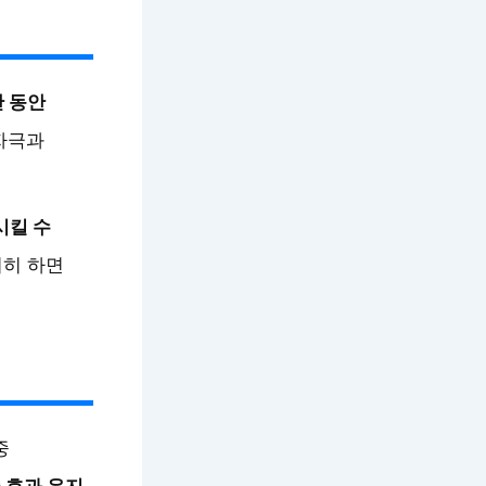
간 동안
자극과
시킬 수
저히 하면
중