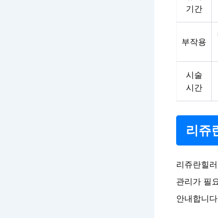
기간
부작용
시술
시간
리쥬란
리쥬란힐러
관리가 필요
안내합니다