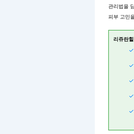
관리법을 담
피부 고민을
리쥬란힐