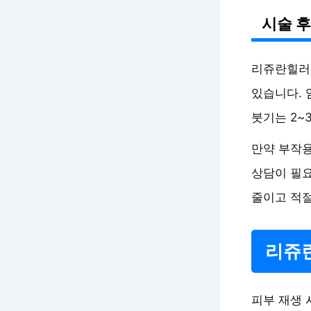
시술 후
리쥬란힐러 
있습니다. 
붓기는 2~
만약 부작용
상담이 필요
줄이고 적절
리쥬란
피부 재생 