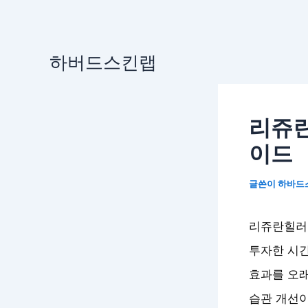
콘
하버드스킨랩
텐
츠
로
리쥬란
건
너
이드
뛰
기
글쓴이
하바드
리쥬란힐러 
투자한 시간
효과를 오
습관 개선이