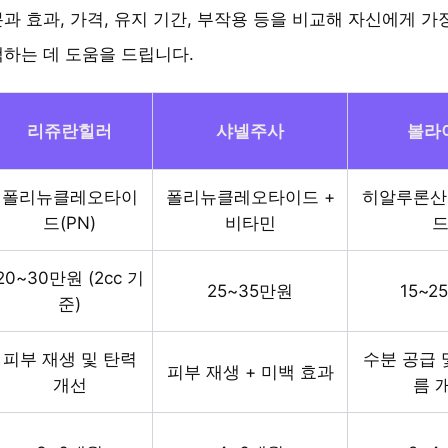
과 효과, 가격, 유지 기간, 부작용 등을 비교해 자신에게 가
하는 데 도움을 드립니다.
리쥬란힐러
샤넬주사
볼라
폴리뉴클레오타이
폴리뉴클레오타이드 +
히알루론산 
드(PN)
비타민
20~30만원 (2cc 기
25~35만원
15~2
준)
피부 재생 및 탄력
수분 공급 
피부 재생 + 미백 효과
개선
름 