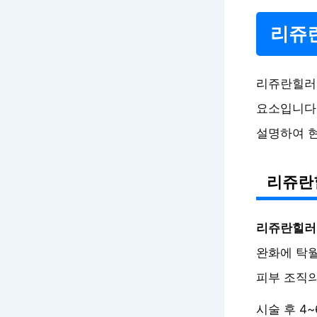
리쥬란
리쥬란힐러 
요소입니다.
설명하여 
리쥬란
리쥬란힐러
완화에 탁월
피부 조직의
시술 후 4