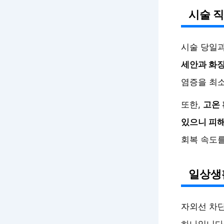
시술 직
시술 당일과
세안과 화
염증을 최소
또한,
고온 
있으니 피
회복 속도를
일상생
자외선 차단