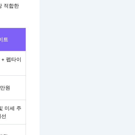
장 적합한
이트
+ 펩타이
드
5만원
및 미세 주
개선