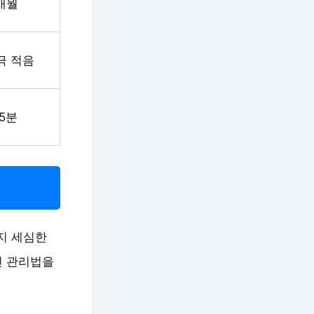
개월
극 적음
15분
지 세심한
인 관리법을