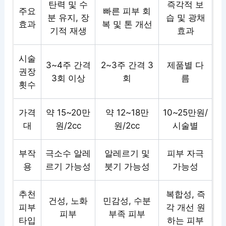
탄력 및 수
즉각적 보
주요
빠른 피부 회
분 유지, 장
습 및 광채
효과
복 및 톤 개선
기적 재생
효과
시술
3~4주 간격
2~3주 간격 3
제품별 다
권장
3회 이상
회
름
횟수
가격
약 15~20만
약 12~18만
10~25만원/
대
원/2cc
원/2cc
시술별
부작
극소수 알레
알레르기 및
피부 자극
용
르기 가능성
붓기 가능성
가능성
추천
복합성, 즉
건성, 노화
민감성, 수분
피부
각 개선 원
피부
부족 피부
타입
하는 피부