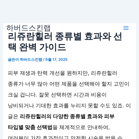
콘
하버드스킨랩
텐
Mai
리쥬란힐러 종류별 효과와 선
츠
로
택 완벽 가이드
Men
건
글쓴이
하바드스킨랩
/
9월 17, 2025
너
뛰
피부 재생과 탄력 개선을 원하지만, 리쥬란힐러
기
종류가 너무 많아 어떤 제품을 선택해야 할지 고민이
크실 겁니다. 잘못 선택하면 시간과 비용이
낭비되거나 기대한 효과를 누리지 못할 수도 있죠. 이
글은
리쥬란힐러의 다양한 종류별 효과와 피부
타입별 맞춤 선택법
을 체계적으로 안내하여,
여러분이 가장 효과적이고 안전한 시술을 받을 수