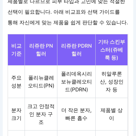
제품별로 다르므로 피부 타입과 고민에 맞는 적절한
선택이 필요합니다. 아래 비교표와 선택 가이드를
통해 자신에게 맞는 제품을 쉽게 판단할 수 있습니다.
기타 스킨부
비교
리쥬란 PN
리쥬란 PDRN
스터(쥬베
기준
힐러
힐러
룩 등)
폴리데옥시리
히알루론
주요
폴리뉴클레
보뉴클레오티
산, 성장인
성분
오티드(PN)
드(PDRN)
자 등
크고 안정적
분자
더 작은 분자,
제품별 상
인 분자 구
크기
빠른 흡수
이
조