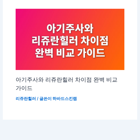
아기주사와 리쥬란힐러 차이점 완벽 비교
가이드
리쥬란힐러
/ 글쓴이
하바드스킨랩