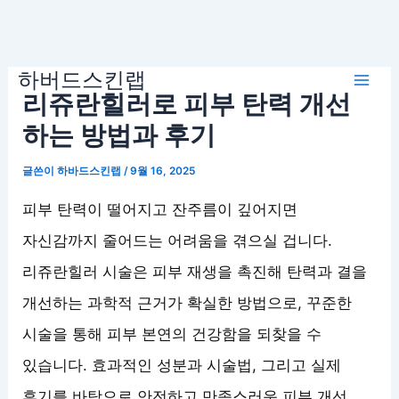
콘
하버드스킨랩
텐
Mai
리쥬란힐러로 피부 탄력 개선
츠
로
하는 방법과 후기
Men
건
글쓴이
하바드스킨랩
/
9월 16, 2025
너
뛰
피부 탄력이 떨어지고 잔주름이 깊어지면
기
자신감까지 줄어드는 어려움을 겪으실 겁니다.
리쥬란힐러 시술은 피부 재생을 촉진해 탄력과 결을
개선하는 과학적 근거가 확실한 방법으로, 꾸준한
시술을 통해 피부 본연의 건강함을 되찾을 수
있습니다. 효과적인 성분과 시술법, 그리고 실제
후기를 바탕으로 안전하고 만족스러운 피부 개선