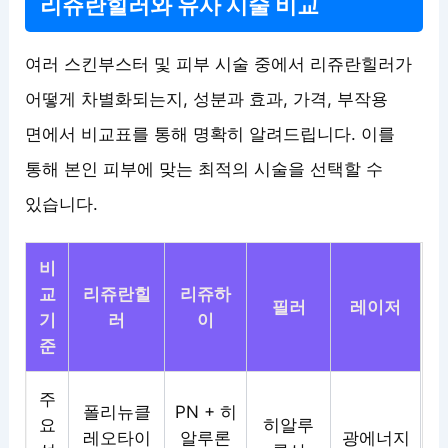
리쥬란힐러와 유사 시술 비교
여러 스킨부스터 및 피부 시술 중에서 리쥬란힐러가
어떻게 차별화되는지, 성분과 효과, 가격, 부작용
면에서 비교표를 통해 명확히 알려드립니다. 이를
통해 본인 피부에 맞는 최적의 시술을 선택할 수
있습니다.
비
교
리쥬란힐
리쥬하
필러
레이저
기
러
이
준
주
폴리뉴클
PN + 히
요
히알루
레오타이
알루론
광에너지