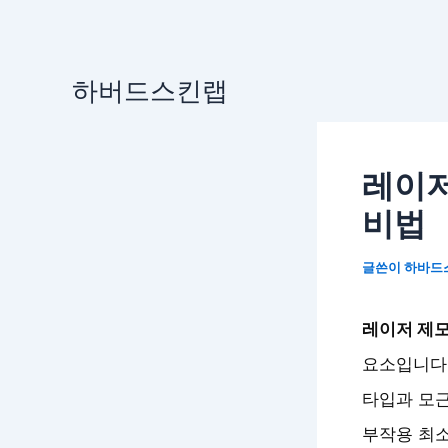
콘
하버드스킨랩
텐
츠
로
레이저
건
너
비법
뛰
기
글쓴이
하바드
레이저 제모
요소입니다.
타입과 모근
부작용 최소