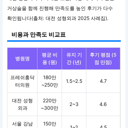
거상술을 함께 진행해 만족도를 높인 후기가 다수
확인됩니다(출처: 대전 성형외과 2025 사례집).
비용과 만족도 비교표
평균 비
유지 기
후기 평점 (5
병원명
용 (원)
간 (년)
점 만점)
프레쉬홍닥
180만
1.5~2.5
4.7
터의원
~250만
대전 성형
220만
2~3
4.6
외과
~300만
서울 강남
150만
1~2
4.5