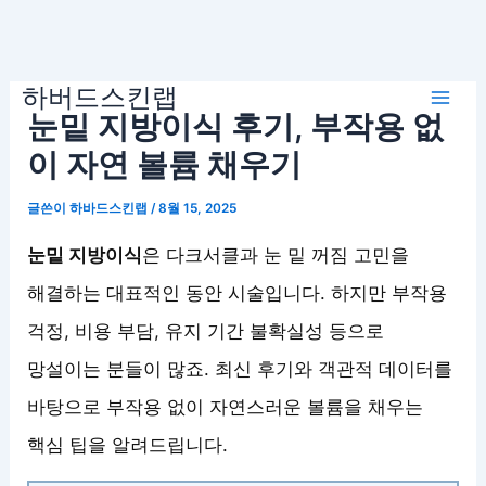
콘
하버드스킨랩
텐
Mai
눈밑 지방이식 후기, 부작용 없
츠
로
이 자연 볼륨 채우기
Men
건
글쓴이
하바드스킨랩
/
8월 15, 2025
너
뛰
눈밑 지방이식
은 다크서클과 눈 밑 꺼짐 고민을
기
해결하는 대표적인 동안 시술입니다. 하지만 부작용
걱정, 비용 부담, 유지 기간 불확실성 등으로
망설이는 분들이 많죠. 최신 후기와 객관적 데이터를
바탕으로 부작용 없이 자연스러운 볼륨을 채우는
핵심 팁을 알려드립니다.