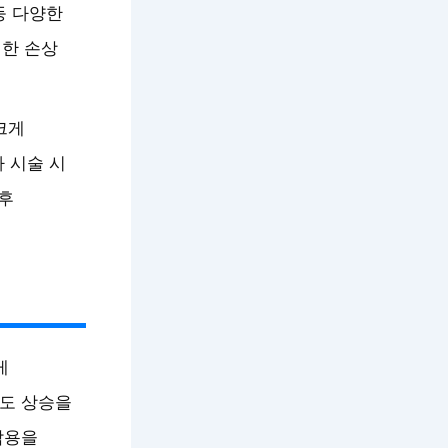
등 다양한
의한 손상
크게
 시술 시
 후
게
온도 상승을
작용을