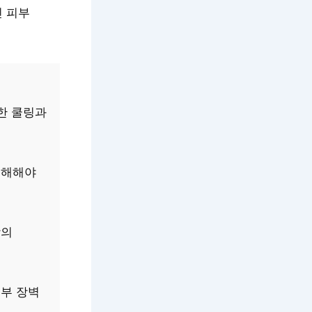
인 피부
한 쿨링과
이해해야
방의
피부 장벽