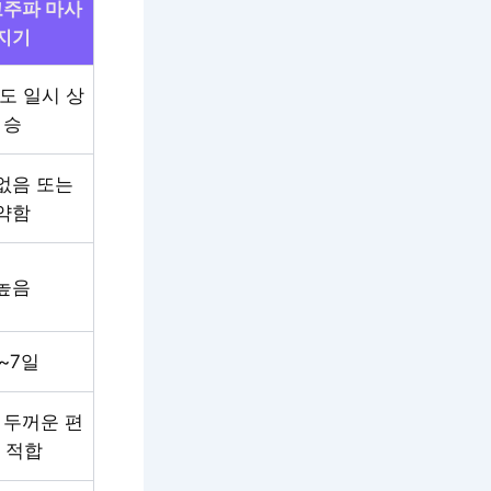
고주파 마사
지기
0도 일시 상
승
없음 또는
약함
높음
~7일
 두꺼운 편
 적합