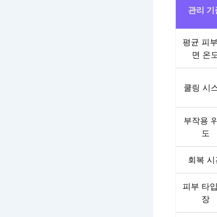
관리 기
평균 피부
면 온
쿨링 시
부작용 
도
회복 시
피부 타입
장