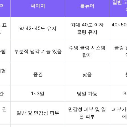
일반 
준
써마지
볼뉴머
 표
최대 40도 이하
40~5
약 42~45도 유지
도
쿨링 유지
수냉 쿨링 시스템
쿨링 
스템
부분적 냉각 기능 있음
탑재
위험
중간
낮음
간
1~3일
당일 가능
3
 권
민감성 피부 및 얇
피부가
일반 및 민감성 피부
은 피부
에