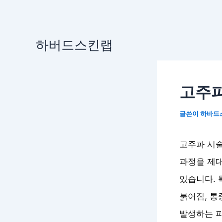
콘
하버드스킨랩
텐
츠
로
고주파
건
너
글쓴이
하바드
뛰
기
고주파 시술
과정을 제대
있습니다. 
붉어짐, 통
발생하는 피