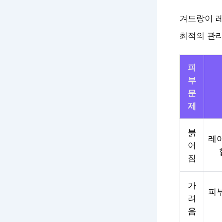
겨드랑이 레
최적의 관리
피
부
문
제
붉
레이
어
짐
가
피부
려
움