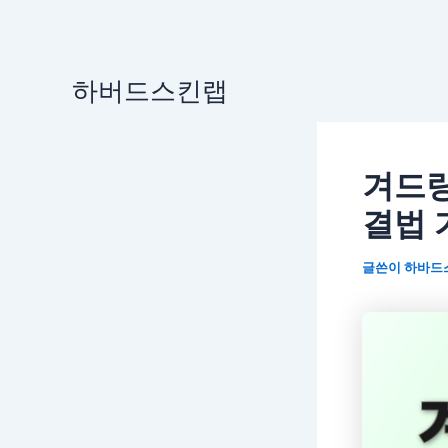
콘
하버드스킨랩
텐
츠
로
겨드랑
건
너
결법 
뛰
기
글쓴이
하바드