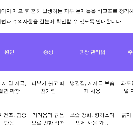
이저 제모 후 흔히 발생하는 피부 문제들을 비교표로 정리
법과 주의사항을 한눈에 확인할 수 있도록 안내합니다.
원인
증상
권장 관리법
주
저 열 자극,
피부가 붉고 따
냉찜질, 저자극 보습
과도
혈관 확장
끔거림
제 사용
열 
 건조, 염증
가려움과 긁음
보습 강화, 항히스타
긁지
반응
으로 인한 상처
민제 사용 가능