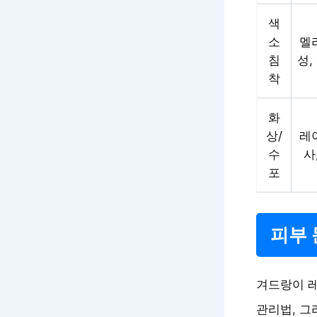
색
소
멜
침
성,
착
화
상/
레
수
사
포
피부 
겨드랑이 레
관리법, 그